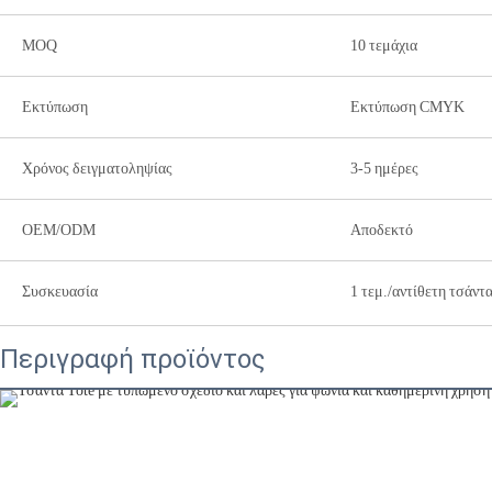
MOQ
10 τεμάχια
Εκτύπωση
Εκτύπωση CMYK
Χρόνος δειγματοληψίας
3-5 ημέρες
OEM/ODM
Αποδεκτό
Συσκευασία
1 τεμ./αντίθετη τσάντ
Περιγραφή προϊόντος