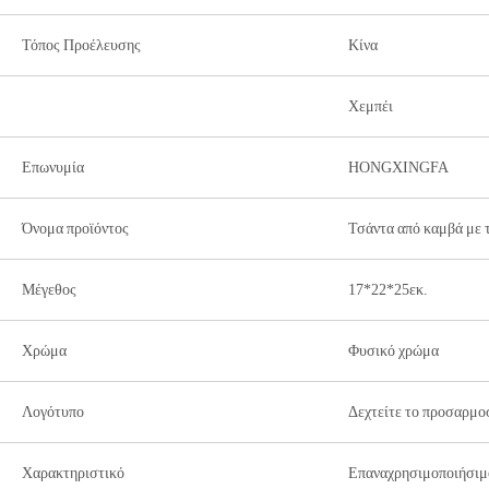
Τόπος Προέλευσης
Κίνα
Χεμπέι
Επωνυμία
HONGXINGFA
Όνομα προϊόντος
Τσάντα από καμβά με 
Μέγεθος
17*22*25εκ.
Χρώμα
Φυσικό χρώμα
Λογότυπο
Δεχτείτε το προσαρμο
Χαρακτηριστικό
Επαναχρησιμοποιήσιμ