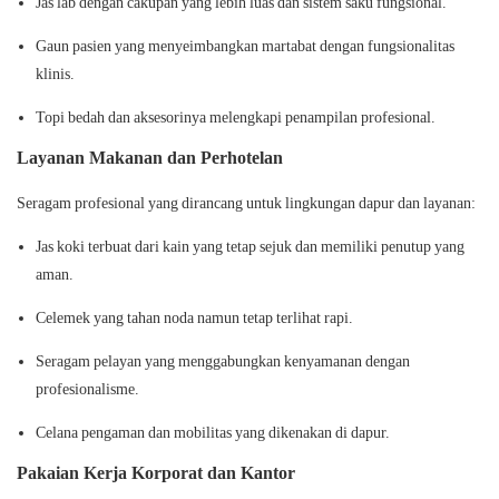
Jas lab dengan cakupan yang lebih luas dan sistem saku fungsional.
Gaun pasien yang menyeimbangkan martabat dengan fungsionalitas
klinis.
Topi bedah dan aksesorinya melengkapi penampilan profesional.
Layanan Makanan dan Perhotelan
Seragam profesional yang dirancang untuk lingkungan dapur dan layanan:
Jas koki terbuat dari kain yang tetap sejuk dan memiliki penutup yang
aman.
Celemek yang tahan noda namun tetap terlihat rapi.
Seragam pelayan yang menggabungkan kenyamanan dengan
profesionalisme.
Celana pengaman dan mobilitas yang dikenakan di dapur.
Pakaian Kerja Korporat dan Kantor