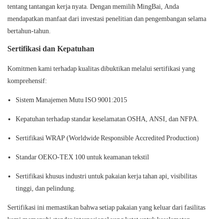
tentang tantangan kerja nyata. Dengan memilih MingBai, Anda
mendapatkan manfaat dari investasi penelitian dan pengembangan selama
bertahun-tahun.
Sertifikasi dan Kepatuhan
Komitmen kami terhadap kualitas dibuktikan melalui sertifikasi yang
komprehensif:
Sistem Manajemen Mutu ISO 9001:2015
Kepatuhan terhadap standar keselamatan OSHA, ANSI, dan NFPA.
Sertifikasi WRAP (Worldwide Responsible Accredited Production)
Standar OEKO-TEX 100 untuk keamanan tekstil
Sertifikasi khusus industri untuk pakaian kerja tahan api, visibilitas
tinggi, dan pelindung.
Sertifikasi ini memastikan bahwa setiap pakaian yang keluar dari fasilitas