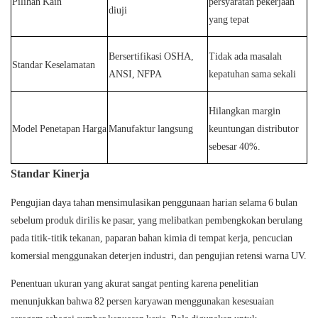
Pilihan Kain
persyaratan pekerjaan
diuji
yang tepat
Bersertifikasi OSHA,
Tidak ada masalah
Standar Keselamatan
ANSI, NFPA
kepatuhan sama sekali
Hilangkan margin
Model Penetapan Harga
Manufaktur langsung
keuntungan distributor
sebesar 40%.
Standar Kinerja
Pengujian daya tahan mensimulasikan penggunaan harian selama 6 bulan
sebelum produk dirilis ke pasar, yang melibatkan pembengkokan berulang
pada titik-titik tekanan, paparan bahan kimia di tempat kerja, pencucian
komersial menggunakan deterjen industri, dan pengujian retensi warna UV.
Penentuan ukuran yang akurat sangat penting karena penelitian
menunjukkan bahwa 82 persen karyawan menggunakan kesesuaian