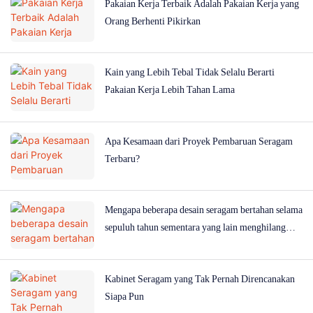
Pakaian Kerja Terbaik Adalah Pakaian Kerja yang
Orang Berhenti Pikirkan
Kain yang Lebih Tebal Tidak Selalu Berarti
Pakaian Kerja Lebih Tahan Lama
Apa Kesamaan dari Proyek Pembaruan Seragam
Terbaru?
Mengapa beberapa desain seragam bertahan selama
sepuluh tahun sementara yang lain menghilang
setelah satu tahun?
Kabinet Seragam yang Tak Pernah Direncanakan
Siapa Pun