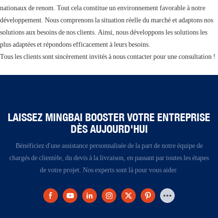
nationaux de renom. Tout cela constitue un environnement favorable à notre
développement. Nous comprenons la situation réelle du marché et adaptons nos
solutions aux besoins de nos clients. Ainsi, nous développons les solutions les
plus adaptées et répondons efficacement à leurs besoins.
Tous les clients sont sincèrement invités à nous contacter pour une consultation !
LAISSEZ MINGBAI BOOSTER VOTRE ENTREPRISE
DÈS AUJOURD'HUI
Bénéficiez d'une assistance personnalisée de la part de notre équipe de
chargés de clientèle, du devis à la livraison, en passant par toutes les étapes
de votre projet. Nos experts sont là pour vous aider.