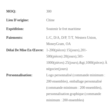
MOQ:
300
Lieu D'origine:
Chine
Expédition:
Soutenir le fret maritime
Paiements:
L/C, D/A, D/P, T/T, Western Union,
MoneyGram, OA
Délai De Mise En Œuvre:
1-200(pièces):15(jours),201-
500(pièces):20(jours),501-
1000(pièces):25(jours),&gt;1000(pièces):À
négocier(jours)
Personnalisation:
Logo personnalisé (commande minimum :
200 ensembles), emballage personnalisé
(commande minimum : 200 ensembles),
personnalisation graphique (commande
minimum : 200 ensembles)