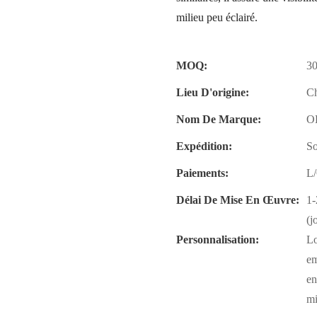
milieu peu éclairé.
MOQ:
30
Lieu D'origine:
C
Nom De Marque:
O
Expédition:
So
Paiements:
L/
Délai De Mise En Œuvre:
1-
(j
Personnalisation:
Lo
em
en
mi