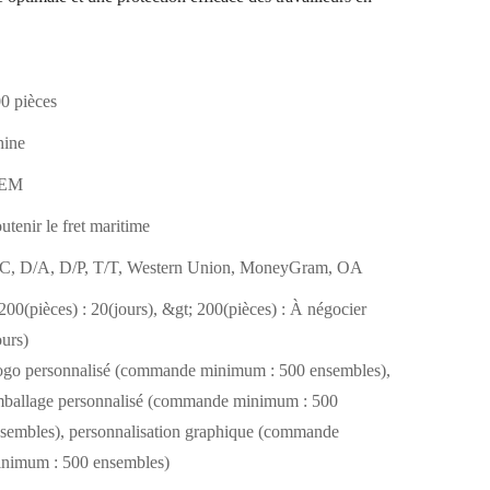
0 pièces
hine
EM
utenir le fret maritime
C, D/A, D/P, T/T, Western Union, MoneyGram, OA
200(pièces) : 20(jours), &gt; 200(pièces) : À négocier
ours)
go personnalisé (commande minimum : 500 ensembles),
ballage personnalisé (commande minimum : 500
sembles), personnalisation graphique (commande
nimum : 500 ensembles)