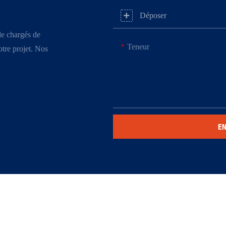
Déposer
de chargés de
Teneur
votre projet. Nos
E