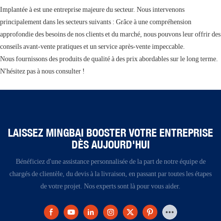
Implantée à est une entreprise majeure du secteur. Nous intervenons
principalement dans les secteurs suivants : Grâce à une compréhension
approfondie des besoins de nos clients et du marché, nous pouvons leur offrir des
conseils avant-vente pratiques et un service après-vente impeccable.
Nous fournissons des produits de qualité à des prix abordables sur le long terme.
N'hésitez pas à nous consulter !
LAISSEZ MINGBAI BOOSTER VOTRE ENTREPRISE
DÈS AUJOURD'HUI
Bénéficiez d'une assistance personnalisée de la part de notre équipe de
chargés de clientèle, du devis à la livraison, en passant par toutes les étapes
de votre projet. Nos experts sont là pour vous aider.