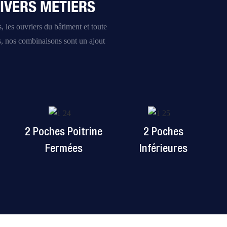
IVERS MÉTIERS
, les ouvriers du bâtiment et toute
s, nos combinaisons sont un ajout
2 Poches Poitrine
2 Poches
Fermées
Inférieures