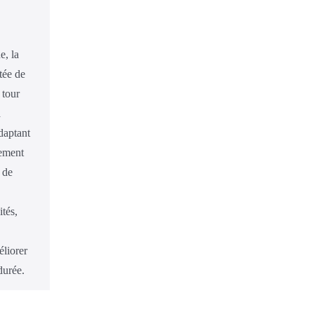
e, la
stée de
 tour
à
daptant
lement
 de
ités,
éliorer
durée.