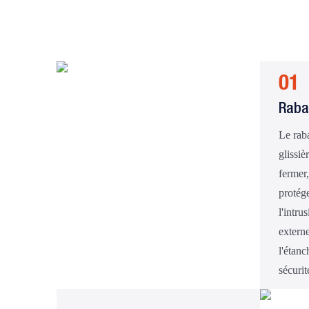
01
Raba
Le rab
glissièr
fermer,
protég
l'intru
extern
l'étanc
sécurit