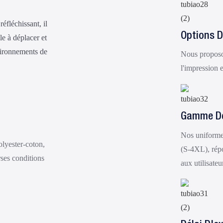
fléchissant, il
Options D
le à déplacer et
vironnements de
Nous proposo
l'impression e
Gamme De 
Nos uniformes
olyester-coton,
(S-4XL), répo
rses conditions
aux utilisateu