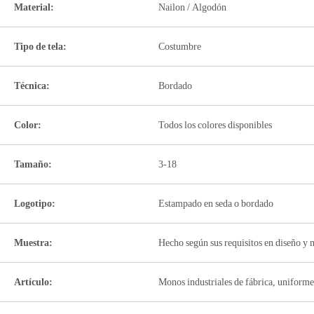
Material:
Nailon / Algodón
Tipo de tela:
Costumbre
Técnica:
Bordado
Color:
Todos los colores disponibles
Tamaño:
3-18
Logotipo:
Estampado en seda o bordado
Muestra:
Hecho según sus requisitos en diseño y m
Artículo:
Monos industriales de fábrica, uniform