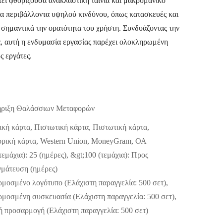
ι φθορίζουσα ανακλαστική ταινία και μακρυμάνικο
για περιβάλλοντα υψηλού κινδύνου, όπως κατασκευές και
ι σημαντικά την ορατότητα του χρήστη. Συνδυάζοντας την
α, αυτή η ενδυμασία εργασίας παρέχει ολοκληρωμένη
ς εργάτες.
ριξη Θαλάσσιων Μεταφορών
κή κάρτα, Πιστωτική κάρτα, Πιστωτική κάρτα,
ρική κάρτα, Western Union, MoneyGram, ΟΑ
τεμάχια): 25 (ημέρες), &gt;100 (τεμάχια): Προς
γμάτευση (ημέρες)
μοσμένο λογότυπο (Ελάχιστη παραγγελία: 500 σετ),
μοσμένη συσκευασία (Ελάχιστη παραγγελία: 500 σετ),
ή προσαρμογή (Ελάχιστη παραγγελία: 500 σετ)