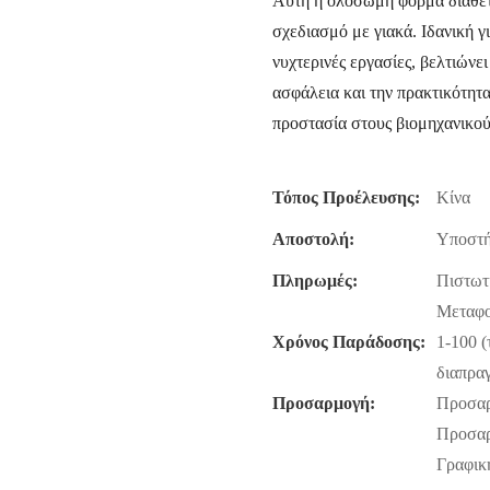
Αυτή η ολόσωμη φόρμα διαθέτε
σχεδιασμό με γιακά. Ιδανική 
νυχτερινές εργασίες, βελτιώνε
ασφάλεια και την πρακτικότητ
προστασία στους βιομηχανικού
Τόπος Προέλευσης:
Κίνα
Αποστολή:
Υποστή
Πληρωμές:
Πιστωτι
Μεταφο
Χρόνος Παράδοσης:
1-100 (
διαπρα
Προσαρμογή:
Προσαρ
Προσαρ
Γραφικ