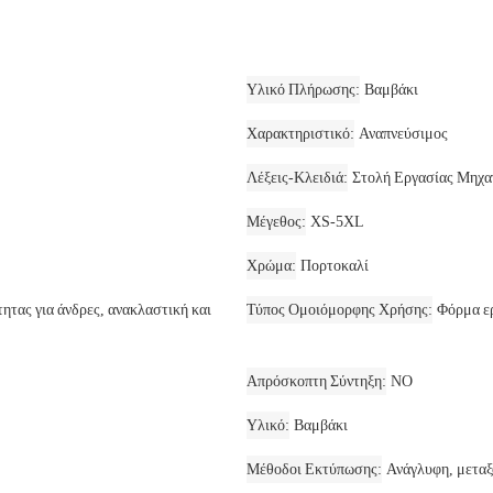
Υλικό Πλήρωσης
Βαμβάκι
Χαρακτηριστικό
Αναπνεύσιμος
Λέξεις-Κλειδιά
Στολή Εργασίας Μηχα
Μέγεθος
XS-5XL
Χρώμα
Πορτοκαλί
τας για άνδρες, ανακλαστική και
Τύπος Ομοιόμορφης Χρήσης
Φόρμα ε
Απρόσκοπτη Σύντηξη
NO
Υλικό
Βαμβάκι
Μέθοδοι Εκτύπωσης
Ανάγλυφη, μεταξ