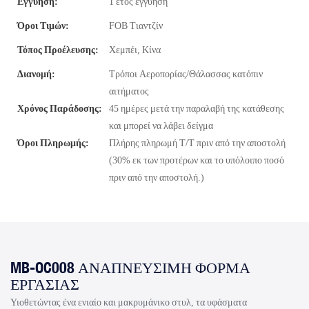
Εγγύηση:
1 έτος εγγύηση
Όροι Τιμών:
FOB Τιαντζίν
Τόπος Προέλευσης:
Χεμπέι, Κίνα
Διανομή:
Τρόποι Αεροπορίας/Θάλασσας κατόπιν
αιτήματος
Χρόνος Παράδοσης:
45 ημέρες μετά την παραλαβή της κατάθεσης
και μπορεί να λάβει δείγμα
Όροι Πληρωμής:
Πλήρης πληρωμή T/T πριν από την αποστολή
(30% εκ των προτέρων και το υπόλοιπο ποσό
πριν από την αποστολή.)
MB-OC008 ΑΝΑΠΝΕΎΣΙΜΗ ΦΌΡΜΑ
ΕΡΓΑΣΊΑΣ
Υιοθετώντας ένα ενιαίο και μακρυμάνικο στυλ, τα υφάσματα