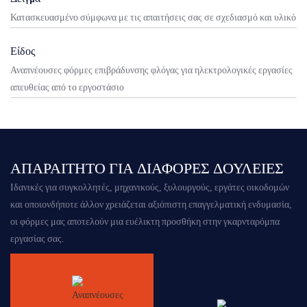
Κατασκευασμένο σύμφωνα με τις απαιτήσεις σας σε σχεδιασμό και υλικό
Είδος
Αναπνέουσες φόρμες επιβράδυνσης φλόγας για ηλεκτρολογικές εργασίες
απευθείας από το εργοστάσιο
ΑΠΑΡΑΊΤΗΤΟ ΓΙΑ ΔΙΆΦΟΡΕΣ ΔΟΥΛΕΙΈΣ
Ιδανικές για συγκολλητές, μηχανικούς, ξυλουργούς, εργάτες οικοδομών
και οποιονδήποτε άλλον χρειάζεται αξιόπιστη επαγγελματική ενδυμασία,
οι φόρμες μας αποτελούν μια ευέλικτη προσθήκη στην γκαρνταρόμπα
εργασίας σας.