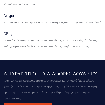
Μεταξοτυπία ή κέντημα
Δείγμα
Κατασκευασμένο σύμφωνα με τις απαιτήσεις σας σε σχεδιασμό και υλικό
Είδος
Βασικό καλοκαιρινό αντικείμενο ασφαλείας για κατασκευές: Αμάνικο,
πολύχρωμο, ανακλαστικό γιλέκο ασφαλείας υψηλής ορατότητας
ΑΠΑΡΑΊΤΗΤΟ ΓΙΑ ΔΙΆΦΟΡΕΣ ΔΟΥΛΕΙΈΣ
Ιδανικό για μηχανικούς, εργάτες οικοδομών και οποιονδήποτε άλλον
χρειάζεται αξιόπιστη ενδυμασία εργασίας, το
γιλέκο ασφαλείας υψηλής
ορατότητας
αποτελεί μια ευέλικτη προσθήκη στην γκαρνταρόμπα
εργασίας σας.