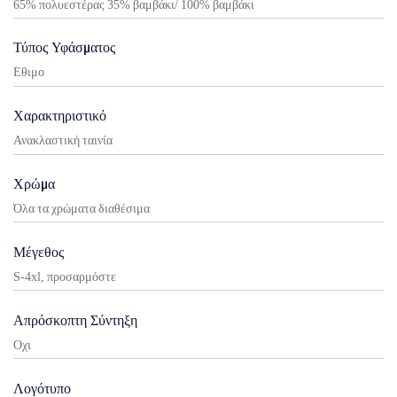
65% πολυεστέρας 35% βαμβάκι/ 100% βαμβάκι
Τύπος Υφάσματος
Εθιμο
Χαρακτηριστικό
Ανακλαστική ταινία
Χρώμα
Όλα τα χρώματα διαθέσιμα
Μέγεθος
S-4xl, προσαρμόστε
Απρόσκοπτη Σύντηξη
Οχι
Λογότυπο