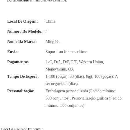
portabilidade em ambientes externos.
Local De Origem:
China
Número Do Modelo:
/
Nome Da Marca:
Ming Bai
Envio:
Suporte ao frete marítimo
Pagamentos:
L/C, D/A, D/P, T/T, Western Union,
MoneyGram, OA
Tempo De Espera:
1-100 (peças): 30 (dias), &gt; 100 (peças): A
ser negociado (dias)
Personalização:
Embalagem personalizada (Pedido mínimo:
500 conjuntos), Personalização gráfica (Pedido
mínimo: 500 conjuntos)
Tipo De Padrão
Imprimir