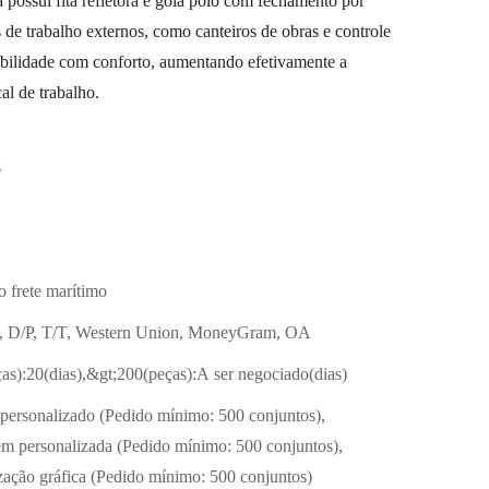
possui fita refletora e gola polo com fechamento por
 de trabalho externos, como canteiros de obras e controle
sibilidade com conforto, aumentando efetivamente a
al de trabalho.
s
o frete marítimo
, D/P, T/T, Western Union, MoneyGram, OA
as):20(dias),&gt;200(peças):A ser negociado(dias)
personalizado (Pedido mínimo: 500 conjuntos),
 personalizada (Pedido mínimo: 500 conjuntos),
zação gráfica (Pedido mínimo: 500 conjuntos)