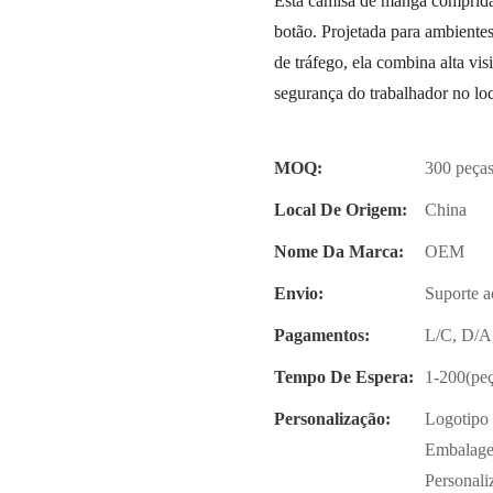
Esta camisa de manga comprida 
botão. Projetada para ambientes
de tráfego, ela combina alta vi
segurança do trabalhador no loc
MOQ:
300 peça
Local De Origem:
China
Nome Da Marca:
OEM
Envio:
Suporte a
Pagamentos:
L/C, D/A
Tempo De Espera:
1-200(peç
Personalização:
Logotipo 
Embalagem
Personali