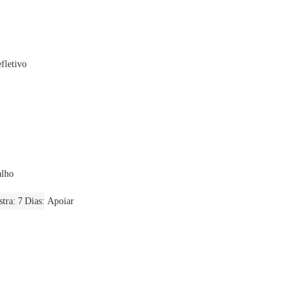
efletivo
alho
tra: 7 Dias
Apoiar