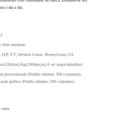
zenamento com visibilidade da marca, tornando-se um
ra o dia a dia.
I
o frete marítimo
, D/P, T/T, Western Union, MoneyGram, OA
as):20(dias),&gt;200(peças):A ser negociado(dias)
 personalizada (Pedido mínimo: 500 conjuntos),
zação gráfica (Pedido mínimo: 500 conjuntos)
+ caixa