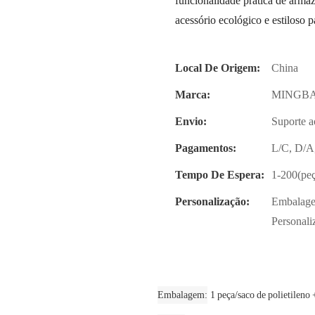
funcionalidade prática de arma
acessório ecológico e estiloso pa
Local De Origem:
China
Marca:
MINGBA
Envio:
Suporte a
Pagamentos:
L/C, D/A
Tempo De Espera:
1-200(peç
Personalização:
Embalagem
Personali
Embalagem
1 peça/saco de polietileno 