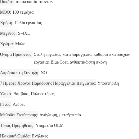
Πακέτο
συσκευασία τσαντών
MOQ
100 τεμάχια
Χρήση
Πεδία εργασίας
Μέγεθος
S-4XL
Χρώμα
Μπλε
Όνομα Προϊόντος
Στολή εργασίας κατά παραγγελία, καθαριστικά ρούχων
εργασίας Blue Coat, ανθεκτικά στη σκόνη
Απρόσκοπτη Σύντηξη
NO
7 Ημέρες Χρόνος Παράδοσης Παραγγελίας Δείγματος
Υποστήριξη
Υλικό
Βαμβάκι, Πολυεστέρας
Γένος
Ανδρες
Μέθοδοι Εκτύπωσης
Ανάγλυφη, μεταξοτυπία
Τύπος Προμήθειας
Υπηρεσία OEM
Ηλικιακή Ομάδα
Ενήλικες