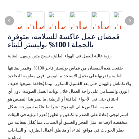
قمصان عمل عاكسة للسلامة، متوفرة
بالجملة | 100% بوليستر للبناء
رؤية عالية للعمل في الهواء الطلق، نسيج متين وسهل العناية
صُنعت هذه القمصان من قماش بوليستر فاخر 100%، وتتميز بمتانتها
العالية وقدرتها على تحمل الاستخدام اليومي: فهي مقاومة للتجاعيد
والانكماش والبهتان حتى بعد الغسيل المتكرر، بينما يُحافظ نسيجها خفيف
الوزن والمسامي على راحة العمال خلال نوبات العمل الطويلة، دون أي
اختناق حتى في الأجواء الدافئة أو الرطبة. ما يميز هذا القميص هو
تصميمه العاكس عالي الوضوح
: شرائط عاكسة موزعة بشكل
استراتيجي (عادةً على الصدر والكتفين والظهر) تُعزز الرؤية في البيئات
منخفضة الإضاءة، مثل الفجر والغسق أو الضباب، مما يُقلل بفعالية من
خطر الحوادث في مواقع البناء، أو مناطق أعمال الطرق، أو الساحات
الصناعية.