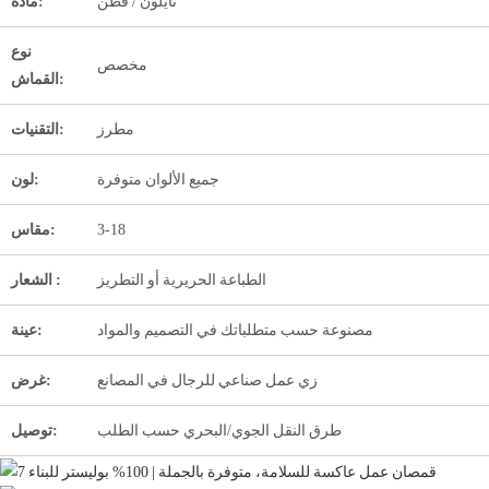
نايلون / قطن
مادة:
نوع
مخصص
القماش:
مطرز
التقنيات:
جميع الألوان متوفرة
لون:
3-18
مقاس:
الطباعة الحريرية أو التطريز
الشعار :
مصنوعة حسب متطلباتك في التصميم والمواد
عينة:
زي عمل صناعي للرجال في المصانع
غرض:
طرق النقل الجوي/البحري حسب الطلب
توصيل: