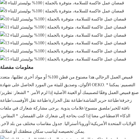
معلومات مفصلة
قميص العمل الرجالي هذا مصنوع من قطن 100% أو مواد أخرى تطلبها، متعدد
الألوان، وصديق للبيئة من المورد الحاصل على شهادة OEKO. * التصميم: يمكننا
صنع قميص العمل وفقًا لتصميمك أو العينة الأصلية إذا لزم الأمر. * الشعار: تطريز/
زخرفة/طباعة حرير الشاشة/طباعة نقل الحرارة/طباعة نقل الأوفست/طباعة
نافثة للحبر/ملصق منسوج/علامات يدوية. يرجى مشاركة شعارك في ملفات
الذكاء الاصطناعي معنا إذا كنت بحاجة إلى شعارك على القمصان. * المقاس:
الولايات المتحدة الأمريكية/أوروبا/أستراليا. جدول مقاسات مختلف من بلد لآخر.
يمكن تخصيصه ليناسب سكان منطقتك أو عملائك.