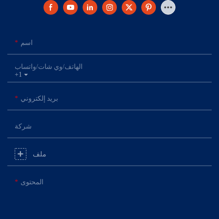
اسم
الهاتف/وي شات/واتساب
+1
بريد إلكتروني
شركة
ملف
المحتوى