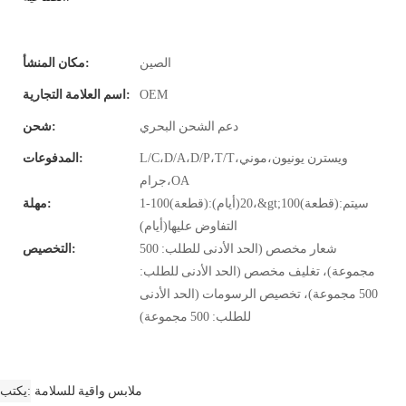
الصين
مكان المنشأ:
OEM
اسم العلامة التجارية:
دعم الشحن البحري
شحن:
L/C،D/A،D/P،T/T،ويسترن يونيون،موني
المدفوعات:
جرام،OA
1-100(قطعة):20(أيام)،&gt;100(قطعة):سيتم
مهلة:
التفاوض عليها(أيام)
شعار مخصص (الحد الأدنى للطلب: 500
التخصيص:
مجموعة)، تغليف مخصص (الحد الأدنى للطلب:
500 مجموعة)، تخصيص الرسومات (الحد الأدنى
للطلب: 500 مجموعة)
ملابس واقية للسلامة
يكتب