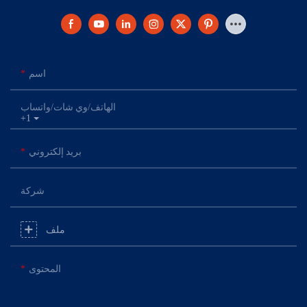
اسم
الهاتف/وي شات/واتساب
+1
بريد إلكتروني
شركة
ملف
المحتوى