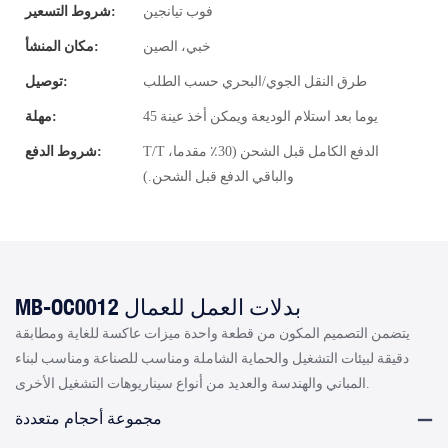
فوب تيانجين
شروط التسعير:
خبي، الصين
مكان المنشأ:
طرق النقل الجوي/البحري حسب الطلب
توصيل:
45 يوما بعد استلام الوديعة ويمكن أخذ عينة
مهلة:
T/T الدفع الكامل قبل الشحن (30٪ مقدما،
شروط الدفع:
والباقي الدفع قبل الشحن.)
MB-OC0012 بدلات العمل للعمال
يتضمن التصميم المكون من قطعة واحدة ميزات عاكسة للغاية ومطابقة
دقيقة لبيئات التشغيل والحماية الشاملة ومناسب للصناعة ومناسب لبناء
المباني والهندسة والعديد من أنواع سيناريوهات التشغيل الأخرى.
مجموعة أحجام متعددة