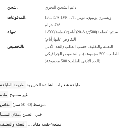
دعم الشحن البحري
شحن:
L/C،D/A،D/P،T/T،ويسترن يونيون،موني
المدفوعات:
جرام،OA
1-500(قطعة):20(أيام)،&gt;500(قطعة):سيتم
مهلة:
التفاوض عليها(أيام)
التعبئة والتغليف حسب الطلب (الحد الأدنى
التخصيص:
للطلب: 500 مجموعة)، والتخصيص الجرافيكي
(الحد الأدنى للطلب: 500 مجموعة)
طباعة شعارات الشاشة الحريرية
طريقة الطباعة
غير منسوج
مادة
متوسط ​​(30-50 سم)
مقاس
خبي، الصين
مكان المنشأ
1 قطعة/حقيبة مقابل
التعبئة والتغليف