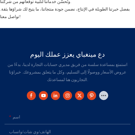
ونُحسّن خدماتنا لتلبية توقعاتهم من شركتنا.
بفضل خبرتنا الطويلة في الإنتاج، نضمن جودة منتجاتنا، ما يتيح لك شراؤها بثقة.
تواصل معنا!
دع مينغباي يعزز عملك اليوم
استمتع بمساعدة سلسة من فريق مديري حسابات التجارة لدينا، بدءًا من
عروض الأسعار ووصولًا إلى التسليم، وكل ما يتعلق بمشروعك. خبراؤنا
التجاريون هنا لمساعدتك.
اسم
الهاتف/وي شات/واتساب