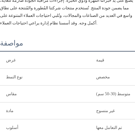
يُصنع على يد خبرائنا المهرة وذوي الخبرة. إجراءات مراقبة الجودة صارمة للغاية،
مما يضمن جودة المنتج. تُستخدم منتجات شركتنا المُطورة والمُنتجة على نطاق
واسع في العديد من الصناعات والمجالات، وتُلبي احتياجات العملاء المتنوعة على
أكمل وجه. وقد أسسنا نظام إدارة يراعي احتياجات العملاء.
مواصفة
قيمة
غرض
مخصص
نوع النمط
متوسط ​​(30-50 سم)
مقاس
غير منسوج
مادة
تم التعامل معها
أسلوب